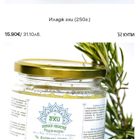
Иладж гхи (250г.)
15.90€
/ 31.10лв.
КУПИ