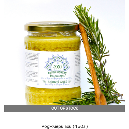
OUT OF STOCK
Роджмери гхи (450г.)