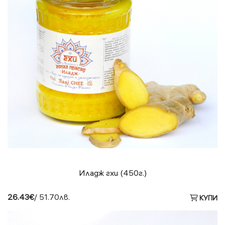
Иладж гхи (450г.)
26.43€
/ 51.70лв.
КУПИ