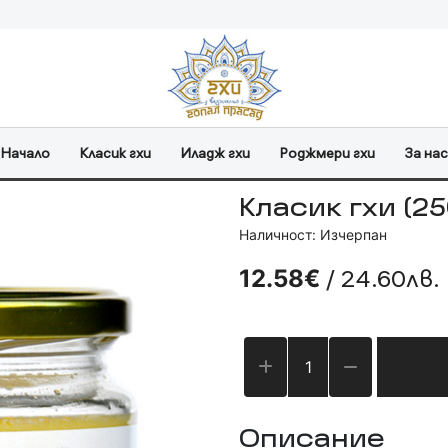
Начало
Класик гхи
Иладж гхи
Роджмери гхи
За нас
Класик гхи (250
Наличност: Изчерпан
/ 24.60лв.
12.58€
Описание