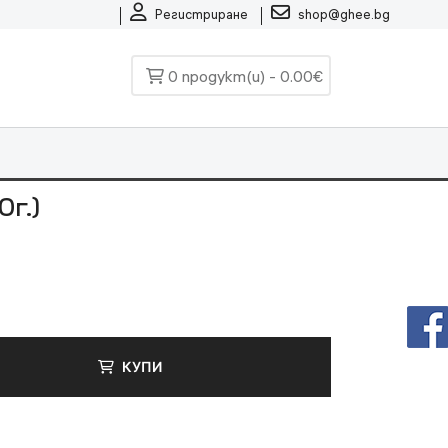
Регистриране
shop@ghee.bg
0 продукт(и) - 0.00€
г.)
КУПИ