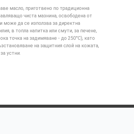
раве масло, приготвено по традиционна
авляващо чиста мазнина, освободена от
хи може да се използва за директна
лия, в топла напитка или смути, за печене,
ка точка на задимяване - до 250°C), като
зстановяване на защитния слой на кожата,
за устни.