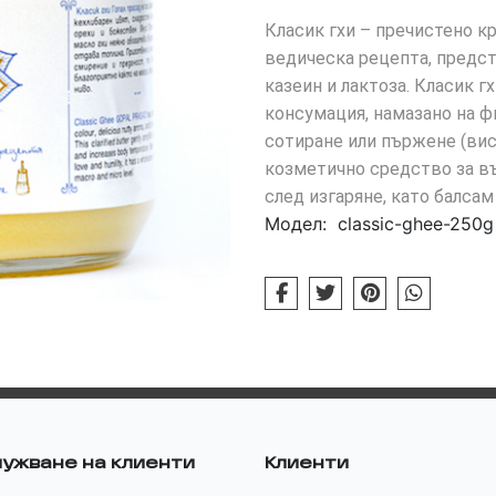
Класик гхи – пречистено к
ведическа рецепта, предст
казеин и лактоза. Класик г
консумация, намазано на фи
сотиране или пържене (висо
козметично средство за въ
след изгаряне, като балсам 
Модел:
classic-ghee-250g
ужване на клиенти
Клиенти