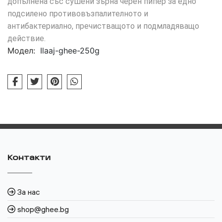
допълнена със сушени зърна черен пипер за едно
подсилено противовъзпалителното и
антибактериално, пречистващото и подмладяващо
действие.
Модел:
Ilaaj-ghee-250g
Контакти
За нас
shop@ghee.bg