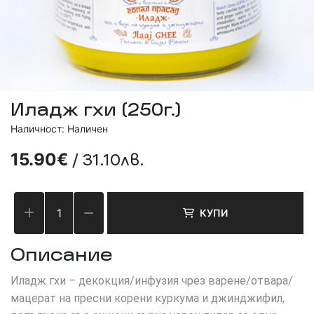
Иладж гхи (250г.)
Наличност: Наличен
/ 31.10лв.
15.90€
КУПИ
Описание
Иладж гхи – декокция/инфузия чрез варене/отвара/
мацерат на пресни корени куркума и джинджифил,