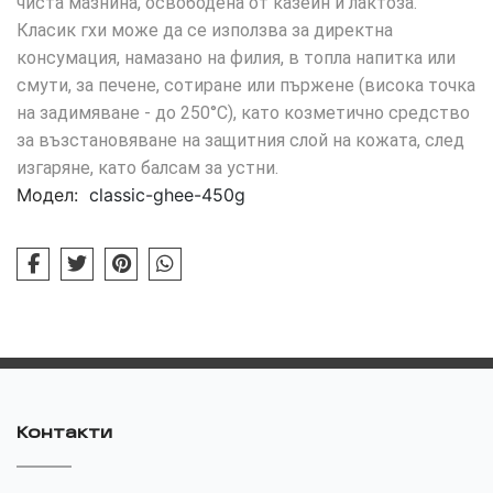
чиста мазнина, освободена от казеин и лактоза.
Класик гхи може да се използва за директна
консумация, намазано на филия, в топла напитка или
смути, за печене, сотиране или пържене (висока точка
на задимяване - до 250°C), като козметично средство
за възстановяване на защитния слой на кожата, след
изгаряне, като балсам за устни.
Модел:
classic-ghee-450g
Контакти